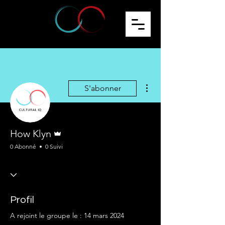
Plus d'actions
S'abonner
Administrateur
How Klyn
0 Abonné
0 Suivi
Profil
A rejoint le groupe le : 14 mars 2024