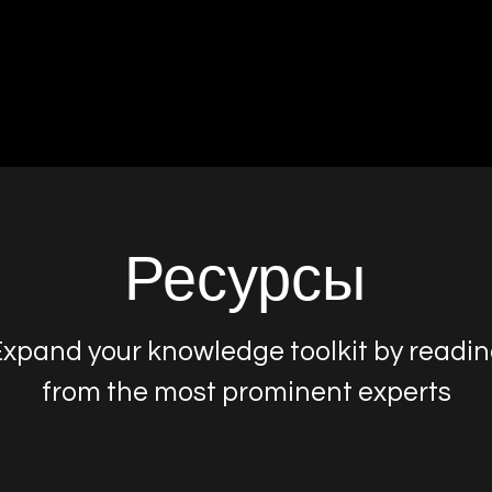
Дом
Услуги
Ресурсы
xpand your knowledge toolkit by readi
from the most prominent experts