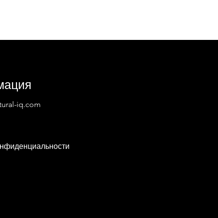
мация
ural-iq.com
онфиденциальности