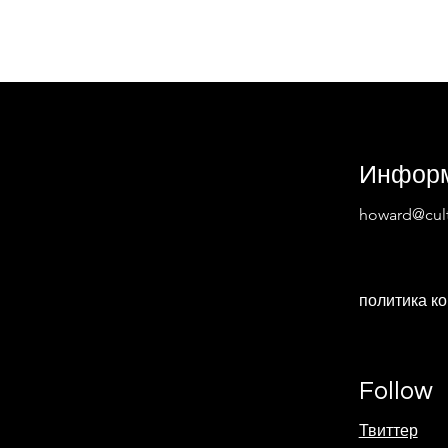
Инфор
howard@cult
политика к
Follow
Твиттер