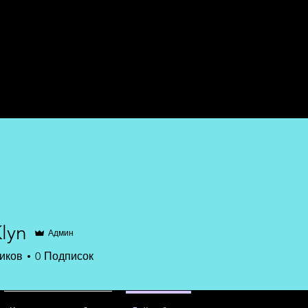
Дом
Услуги
lyn
Админ
иков
0
Подписок