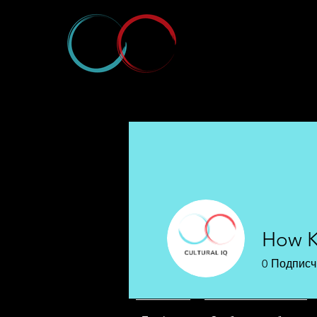
How K
0
Подписч