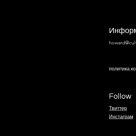
Инфор
howard@cult
политика к
Follow
Твиттер
Инстаграм