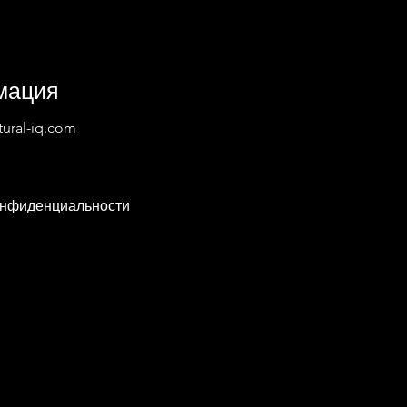
мация
ural-iq.com
онфиденциальности